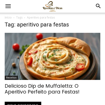
Início
Tags
Aperitivo para festas
Tag: aperitivo para festas
Receitas
Delicioso Dip de Muffaletta: O
Aperitivo Perfeito para Festas!