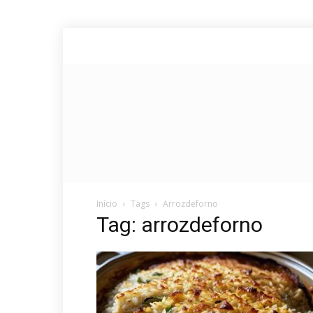
Início
Tags
Arrozdeforno
Tag: arrozdeforno