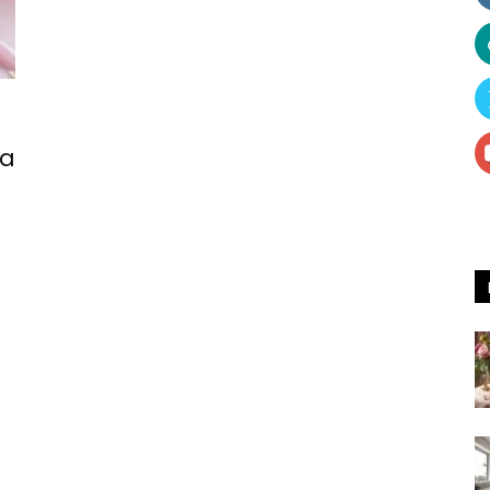
Receitas
ia
e
Dicas