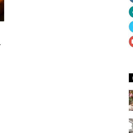
Receitas
.
e
Dicas