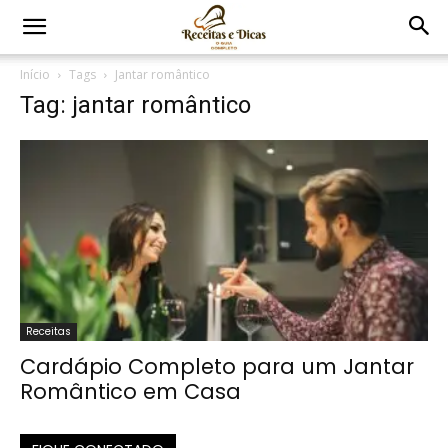
Início
Tags
Jantar romântico
Tag: jantar romântico
Receitas
Cardápio Completo para um Jantar
Romântico em Casa