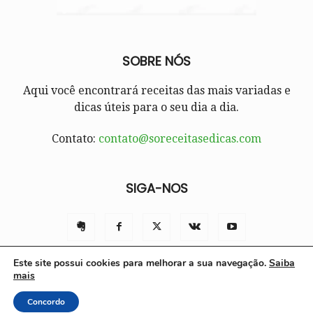
SOBRE NÓS
Aqui você encontrará receitas das mais variadas e
dicas úteis para o seu dia a dia.
Contato:
contato@soreceitasedicas.com
SIGA-NOS
Este site possui cookies para melhorar a sua navegação.
Saiba
mais
Contato
Políticas e Termos de Uso
Sobre nós
Concordo
© Só Receitas e Dicas 2025 | Todos os direitos reservados.