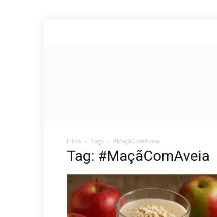
Início
Tags
#MaçãComAveia
Tag: #MaçãComAveia