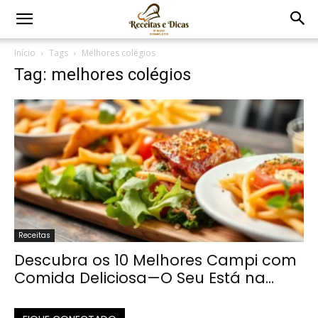
Início
Tags
Melhores colégios
Tag: melhores colégios
Receitas
Descubra os 10 Melhores Campi com
Comida Deliciosa—O Seu Está na...