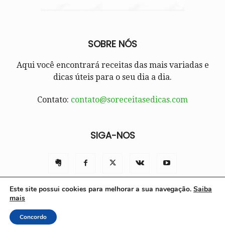
SOBRE NÓS
Aqui você encontrará receitas das mais variadas e
dicas úteis para o seu dia a dia.
Contato:
contato@soreceitasedicas.com
SIGA-NOS
Este site possui cookies para melhorar a sua navegação.
Saiba
mais
Contato
Políticas e Termos de Uso
Sobre nós
Concordo
© Só Receitas e Dicas 2025 | Todos os direitos reservados.