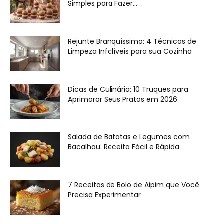
Simples para Fazer...
Rejunte Branquíssimo: 4 Técnicas de
Limpeza Infalíveis para sua Cozinha
Dicas de Culinária: 10 Truques para
Aprimorar Seus Pratos em 2026
Salada de Batatas e Legumes com
Bacalhau: Receita Fácil e Rápida
7 Receitas de Bolo de Aipim que Você
Precisa Experimentar