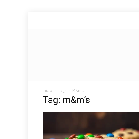
Início
Tags
M&m’s
Tag: m&m’s