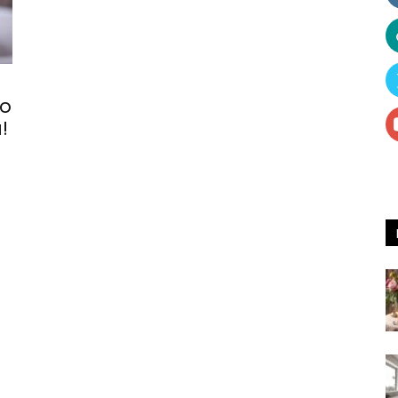
Receitas
ão
!
e
Dicas