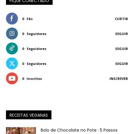
FIQUE CONECTADO
0
Fãs
CURTIR
0
Seguidores
SEGUIR
0
Seguidores
SEGUIR
0
Seguidores
SEGUIR
0
Inscritos
INSCREVER
RECEITAS VEGANAS
Bolo de Chocolate no Pote : 5 Passos