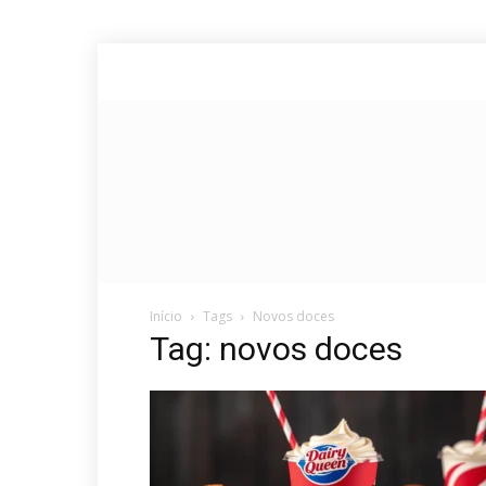
Início
Tags
Novos doces
Tag: novos doces