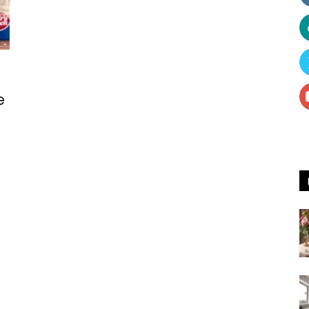
Receitas
e
e
Dicas