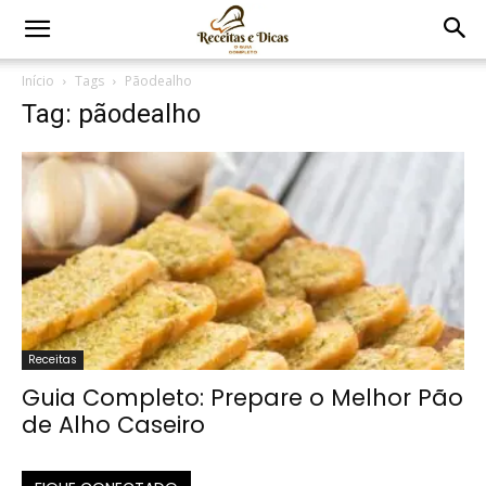
Início
Tags
Pãodealho
Tag: pãodealho
Receitas
Guia Completo: Prepare o Melhor Pão
de Alho Caseiro