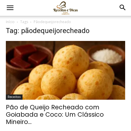
Início
Tags
Pãodequeijorecheado
Tag: pãodequeijorecheado
Receitas
Pão de Queijo Recheado com
Goiabada e Coco: Um Clássico
Mineiro...