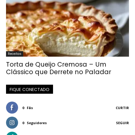
Receitas
Torta de Queijo Cremosa – Um
Clássico que Derrete no Paladar
FIQUE CONECTADO
0
Fãs
CURTIR
0
Seguidores
SEGUIR