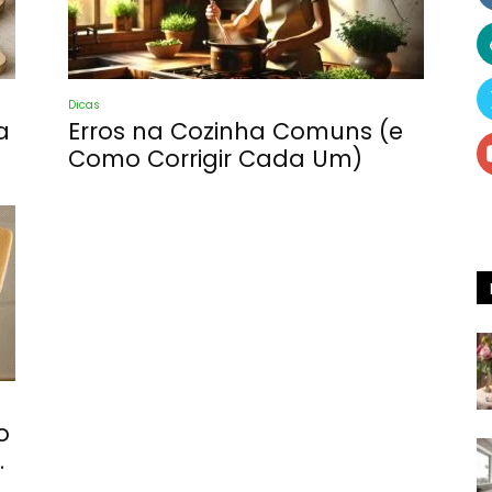
Receitas
Dicas
a
Erros na Cozinha Comuns (e
Como Corrigir Cada Um)
e
Dicas
o
.