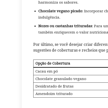
‌harmoniza os sabores.
Chocolate vegano picado
:⁣ Incorporar 
‍indulgência.
Nozes ‍ou castanhas trituradas
: Para u
também ‌enriquecem o valor nutriciona
Por​ último, ⁢se⁤ você ‍desejar criar‍ difer
sugestões de⁤ coberturas⁣ e recheios que
Opção ​de ⁣Cobertura
Cacau em ⁤pó
Chocolate granulado ​vegano
Desidratado‌ de frutas
Amendoim ⁢triturado