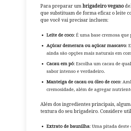
Para preparar um
brigadeiro vegano
del
que substituam de forma eficaz ⁣o leite 
que você vai precisar incluem:
Leite de coco
: É uma base cremosa que 
Açúcar ⁢demerara ou açúcar mascavo
: 
ainda são opções mais naturais em com
Cacau em pó
: Escolha‌ um cacau de qua
sabor intenso e verdadeiro.
Manteiga de cacau ou óleo‌ de coco
: Amb
cremosidade, além de agregar nutriente
Além dos ingredientes principais, alguma
textura do seu brigadeiro. Considere util
Extrato de baunilha
: Uma pitada deste‍