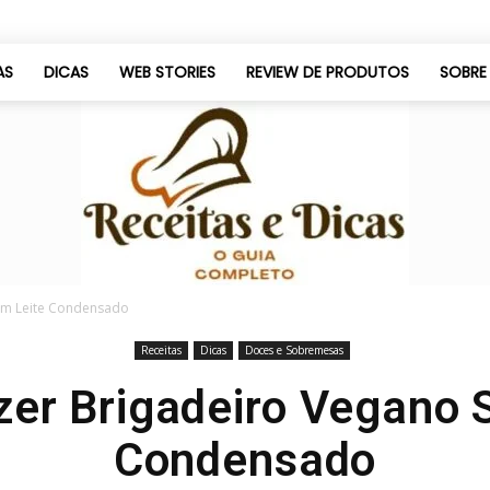
AS
DICAS
WEB STORIES
REVIEW DE PRODUTOS
SOBRE
em Leite Condensado
Receitas
Dicas
Doces e Sobremesas
Só
er Brigadeiro Vegano 
Condensado