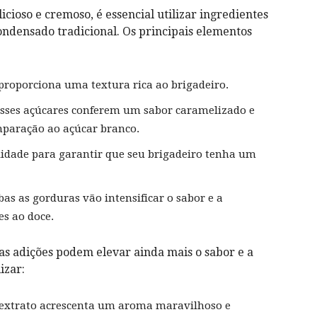
icioso e cremoso, é‌ essencial utilizar ingredientes
condensado⁤ tradicional. Os principais elementos
proporciona uma textura rica ao brigadeiro.
Esses açúcares conferem⁢ um ‌sabor caramelizado e
paração ao açúcar ‍branco.
lidade para garantir⁢ que seu brigadeiro‌ tenha um
as as ⁢gorduras vão intensificar ‌o sabor e a
s ao doce.
s adições podem ‍elevar ainda mais o sabor e ​a
izar:
 extrato acrescenta um aroma⁣ maravilhoso‍ e