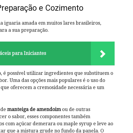
 Preparação e Cozimento
a iguaria amada ⁢em muitos lares brasileiros,⁢
ra a ⁤sua preparação.
áceis para Iniciantes
 é​ possível utilizar ingredientes que substituem o
r. Uma⁤ das opções⁢ mais populares​ é ‌o uso do
e, que ​oferecem a cremosidade necessária e um
 de‌
manteiga de amendoim
ou de outras
cer o sabor, esses componentes também⁣
s com⁢ açúcar‍ demerara ‍ou maple⁣ syrup e leve ao⁢
ar que a mistura grude no fundo da panela. O