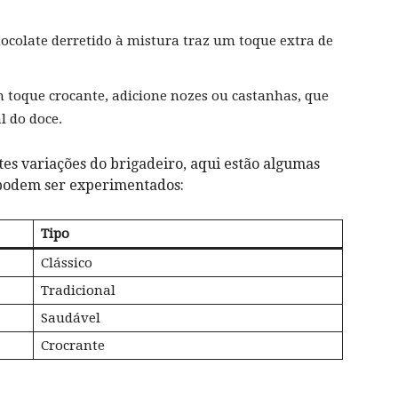
chocolate derretido à mistura traz um ‍toque extra de
m toque crocante, adicione nozes ou castanhas, que
l do doce.
entes⁤ variações ⁣do brigadeiro, aqui estão algumas⁢
⁢ podem⁤ ser experimentados:
Tipo
Clássico
Tradicional
Saudável
Crocrante