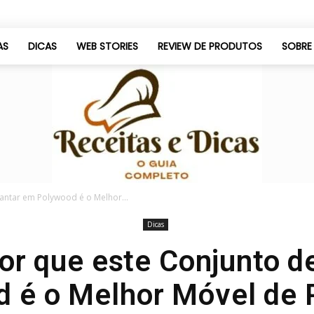
AS
DICAS
WEB STORIES
REVIEW DE PRODUTOS
SOBRE
antar em Polywood é o Melhor...
Dicas
Só
or que este Conjunto d
 é o Melhor Móvel de 