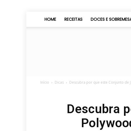
HOME
RECEITAS
DOCES E SOBREMES
Início
Dicas
Descubra por que este Conjunto de J
Descubra p
Polywood