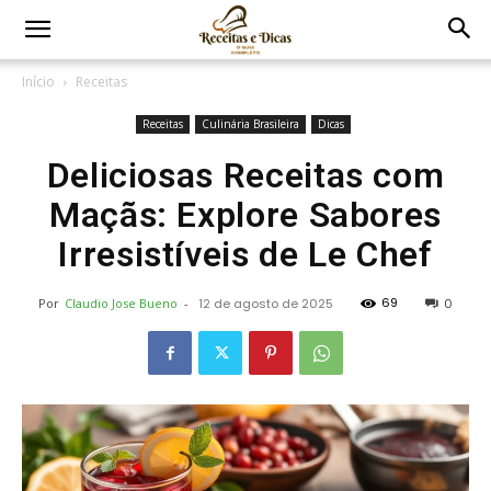
Início
Receitas
Receitas
Culinária Brasileira
Dicas
Deliciosas Receitas com
Maçãs: Explore Sabores
Irresistíveis de Le Chef
69
Por
Claudio Jose Bueno
-
12 de agosto de 2025
0