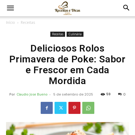
Início
Receitas
Receitas
Culinária
Deliciosos Rolos
Primavera de Poke: Sabor
e Frescor em Cada
Mordida
59
Por
Claudio Jose Bueno
-
5 de setembro de 2025
0