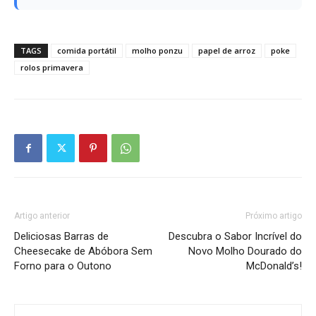
TAGS
comida portátil
molho ponzu
papel de arroz
poke
rolos primavera
Artigo anterior
Próximo artigo
Deliciosas Barras de
Descubra o Sabor Incrível do
Cheesecake de Abóbora Sem
Novo Molho Dourado do
Forno para o Outono
McDonald’s!