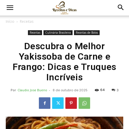
Início
Receitas
Receitas
Culinária Brasileira
Receitas de Bolos
Descubra o Melhor
Yakissoba de Carne e
Frango: Dicas e Truques
Incríveis
64
Por
Claudio Jose Bueno
-
8 de outubro de 2025
3