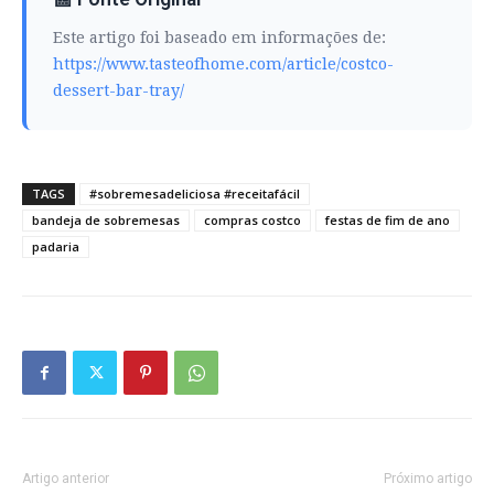
Este artigo foi baseado em informações de:
https://www.tasteofhome.com/article/costco-
dessert-bar-tray/
TAGS
#sobremesadeliciosa #receitafácil
bandeja de sobremesas
compras costco
festas de fim de ano
padaria
Artigo anterior
Próximo artigo