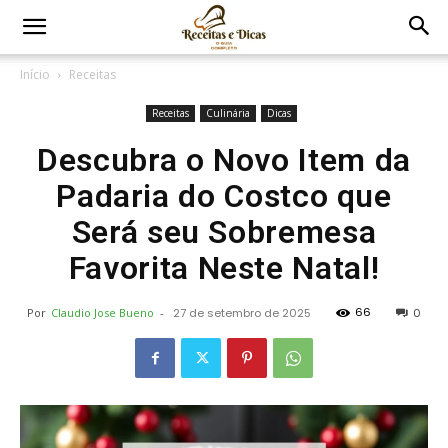
Início
Receitas
Receitas
Culinária
Dicas
Descubra o Novo Item da
Padaria do Costco que
Será seu Sobremesa
Favorita Neste Natal!
66
Por
Claudio Jose Bueno
-
27 de setembro de 2025
0