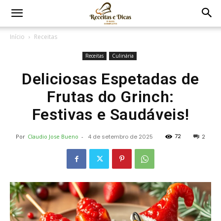
Início
Receitas
Receitas
Culinária
Deliciosas Espetadas de
Frutas do Grinch:
Festivas e Saudáveis!
72
Por
Claudio Jose Bueno
-
4 de setembro de 2025
2