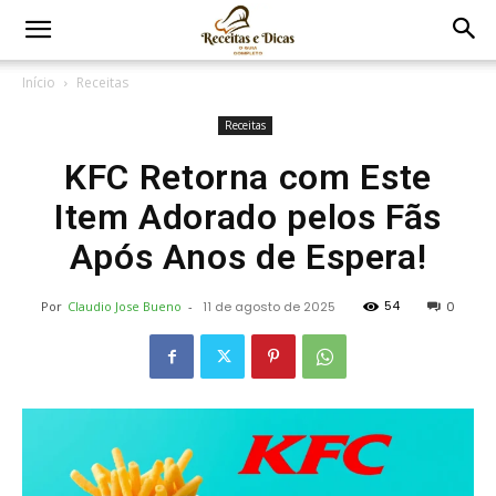
Início
Receitas
Receitas
KFC Retorna com Este
Item Adorado pelos Fãs
Após Anos de Espera!
54
Por
Claudio Jose Bueno
-
11 de agosto de 2025
0