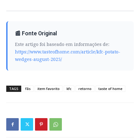
📰 Fonte Original
Este artigo foi baseado em informações de:
https://www.tasteofhome.com/article/kfc-potato-
wedges-august-2025/
TAGS
fãs
item favorito
kfc
retorno
taste of home