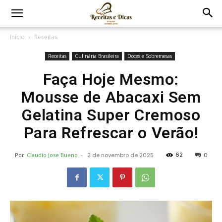
Início
Receitas
Receitas
Culinária Brasileira
Doces e Sobremesas
Faça Hoje Mesmo:
Mousse de Abacaxi Sem
Gelatina Super Cremoso
Para Refrescar o Verão!
62
Por
Claudio Jose Bueno
-
2 de novembro de 2025
0