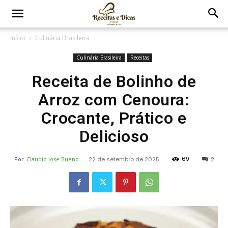
Início
Culinária Brasileira
Culinária Brasileira
Receitas
Receita de Bolinho de
Arroz com Cenoura:
Crocante, Prático e
Delicioso
69
Por
Claudio Jose Bueno
-
22 de setembro de 2025
2