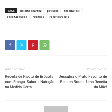
TAGS
bolinhodearroz
petiscos
receita fácil
receitacaseira
receitas
receitasfáceis
Artigo anterior
Próximo artigo
Receita de Risoto de Brócolis
Descubra o Prato Favorito de
com Frango: Sabor e Nutrição
Benson Boone: Uma Receita
na Medida Certa
da Mãe!