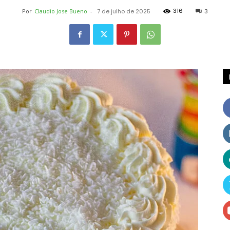
316
Por
Claudio Jose Bueno
-
7 de julho de 2025
3
Receitas
e
Dicas