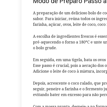
Modo de Preparo Passo a
A preparação de um delicioso bolo de c
sabor. Para iniciar, reúna todos os ingr
farinha, açúcar, ovos, leite de coco, coc
A escolha de ingredientes frescos é ess
pré-aquecendo o forno a 180°C e unte u
o bolo grude.
Em seguida, em uma tigela, bata os ovos
Esse passo é crucial, pois a aeração dos 
Adicione o leite de coco à mistura, inc
Depois, acrescente o coco ralado, que pr
seguir, peneire a farinha e o fermento 
evitando bater em excesso para não per
Com a massa pronta, despeje-a na forma 