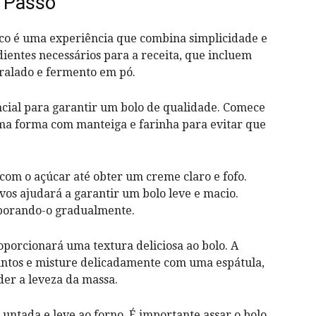
 Passo
oco é uma experiência que combina simplicidade e
edientes necessários para a receita, que incluem
o ralado e fermento em pó.
encial para garantir um bolo de qualidade. Comece
ma forma com manteiga e farinha para evitar que
 com o açúcar até obter um creme claro e fofo.
ovos ajudará a garantir um bolo leve e macio.
orporando-o gradualmente.
oporcionará uma textura deliciosa ao bolo. A
juntos e misture delicadamente com uma espátula,
der a leveza da massa.
untada e leve ao forno. É importante assar o bolo