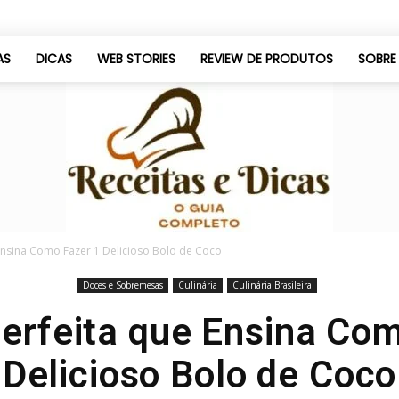
AS
DICAS
WEB STORIES
REVIEW DE PRODUTOS
SOBRE
 Ensina Como Fazer 1 Delicioso Bolo de Coco
Doces e Sobremesas
Culinária
Culinária Brasileira
Só
erfeita que Ensina Co
Delicioso Bolo de Coco