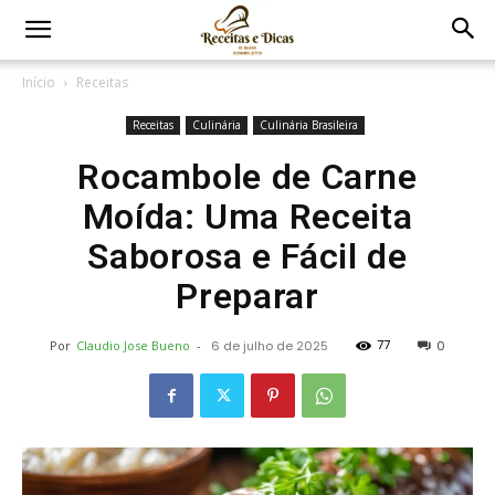
Início
Receitas
Receitas
Culinária
Culinária Brasileira
Rocambole de Carne
Moída: Uma Receita
Saborosa e Fácil de
Preparar
77
Por
Claudio Jose Bueno
-
6 de julho de 2025
0