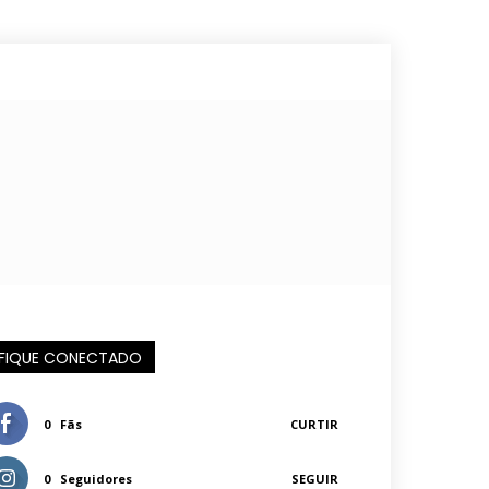
FIQUE CONECTADO
0
Fãs
CURTIR
0
Seguidores
SEGUIR