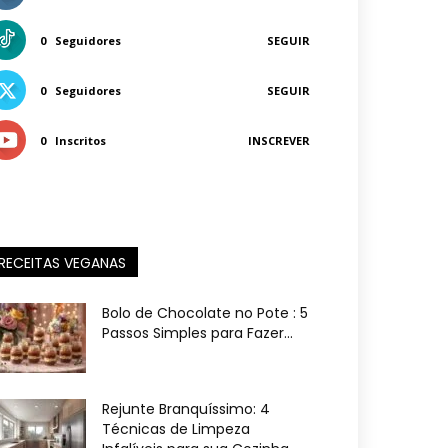
0
Seguidores
SEGUIR
0
Seguidores
SEGUIR
0
Inscritos
INSCREVER
RECEITAS VEGANAS
Bolo de Chocolate no Pote : 5
Passos Simples para Fazer...
Rejunte Branquíssimo: 4
Técnicas de Limpeza