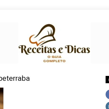
 beterraba
Só