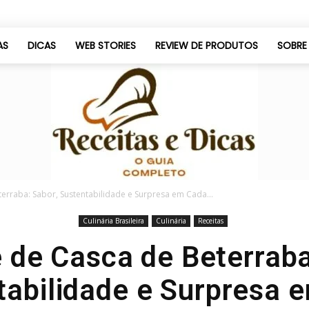
AS
DICAS
WEB STORIES
REVIEW DE PRODUTOS
SOBRE
terraba: Sabor, Sustentabilidade e Surpresa em Cada...
Culinária Brasileira
Culinária
Receitas
Só
ê de Casca de Beterraba
tabilidade e Surpresa 