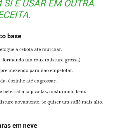
 SI E USAR EM OUTRA
ECEITA.
co base
efogue a cebola até murchar.
m, formando um roux (mistura grossa).
empre mexendo para não empelotar.
a. Cozinhe até engrossar.
de beterraba já picadas, misturando bem.
Misture novamente. Se quiser um suflê mais alto,
laras em neve