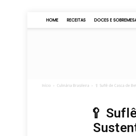
HOME
RECEITAS
DOCES E SOBREMES
Início
Culinária Brasileira
🥄 Suflê de Casca de Be
🥄 Sufl
Susten