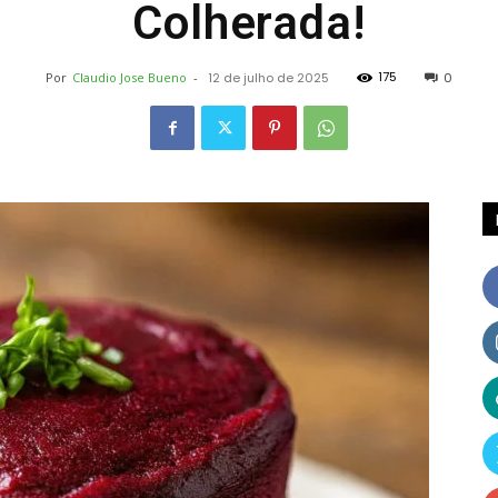
Colherada!
Receitas
175
Por
Claudio Jose Bueno
-
12 de julho de 2025
0
e
Dicas