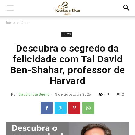
Início
Dicas
Dicas
Descubra o segredo da
felicidade com Tal David
Ben-Shahar, professor de
Harvard
60
Por
Claudio Jose Bueno
-
9 de agosto de 2025
0