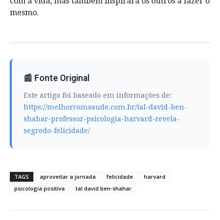
com a vida, mas também inspirará os outros a fazer o
mesmo.
📰 Fonte Original
Este artigo foi baseado em informações de:
https://melhorcomsaude.com.br/tal-david-ben-
shahar-professor-psicologia-harvard-revela-
segredo-felicidade/
TAGS
aproveitar a jornada
felicidade
harvard
psicologia positiva
tal david ben-shahar