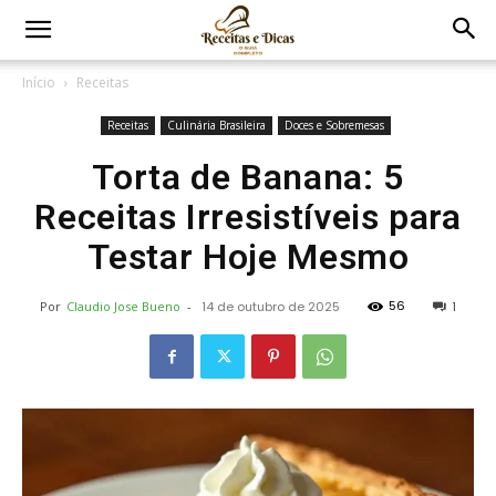
Início
Receitas
Receitas
Culinária Brasileira
Doces e Sobremesas
Torta de Banana: 5
Receitas Irresistíveis para
Testar Hoje Mesmo
56
Por
Claudio Jose Bueno
-
14 de outubro de 2025
1