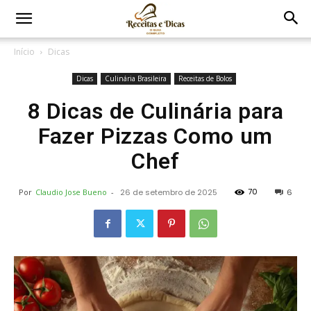
Início
Dicas
Dicas
Culinária Brasileira
Receitas de Bolos
8 Dicas de Culinária para
Fazer Pizzas Como um
Chef
70
Por
Claudio Jose Bueno
-
26 de setembro de 2025
6