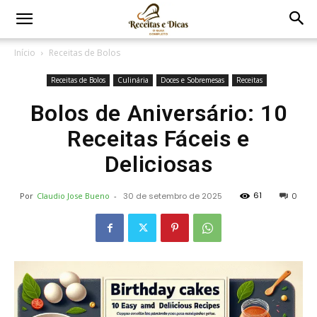
Início
Receitas de Bolos
Receitas de Bolos
Culinária
Doces e Sobremesas
Receitas
Bolos de Aniversário: 10
Receitas Fáceis e
Deliciosas
61
Por
Claudio Jose Bueno
-
30 de setembro de 2025
0