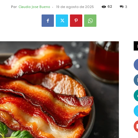
62
Por
Claudio Jose Bueno
-
19 de agosto de 2025
3
Receitas
e
Dicas