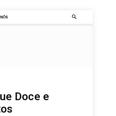
 NÓS
que Doce e
tos