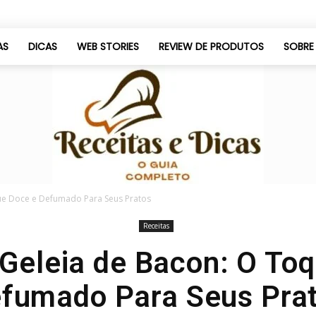
AS
DICAS
WEB STORIES
REVIEW DE PRODUTOS
SOBRE
que Doce e Defumado Para Seus Pratos
Receitas
Só
 Geleia de Bacon: O To
fumado Para Seus Pra