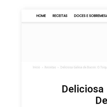
HOME
RECEITAS
DOCES E SOBREMES
Início
Receitas
Deliciosa Geleia de Bacon: O To
Deliciosa
De