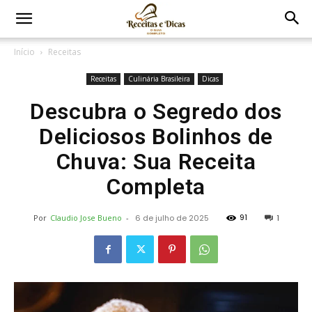
Início
Receitas
Receitas
Culinária Brasileira
Dicas
Descubra o Segredo dos
Deliciosos Bolinhos de
Chuva: Sua Receita
Completa
91
Por
Claudio Jose Bueno
-
6 de julho de 2025
1