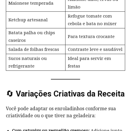
Maionese temperada
limão
Refogue tomate com
Ketchup artesanal
cebola e bata no mixer
Batata palha ou chips
Para textura crocante
caseiros
Salada de folhas frescas
Contraste leve e saudável
Sucos naturais ou
Ideal para servir em
refrigerante
festas
🔄
Variações Criativas da Receita
Você pode adaptar os enroladinhos conforme sua
criatividade ou o que tiver na geladeira:
Com catupiry ou requeijão cremoso:
Adicione junto