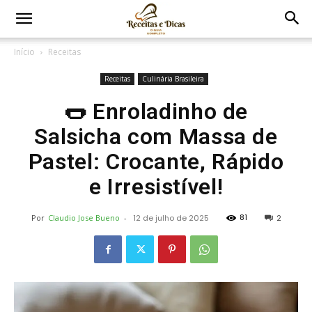
Início
Receitas
Receitas
Culinária Brasileira
🌭 Enroladinho de
Salsicha com Massa de
Pastel: Crocante, Rápido
e Irresistível!
81
Por
Claudio Jose Bueno
-
12 de julho de 2025
2