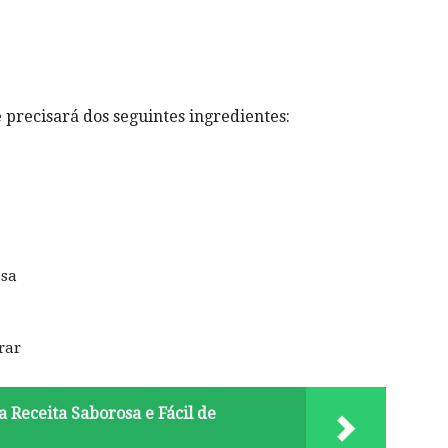
 precisará dos seguintes ingredientes:
esa
rar
Receita Saborosa e Fácil de