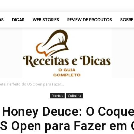
AS
DICAS
WEB STORIES
REVIEW DE PRODUTOS
SOBRE
el Perfeito do US Open para Fazer...
Receitas
Culinária
Só
 Honey Deuce: O Coquet
S Open para Fazer em