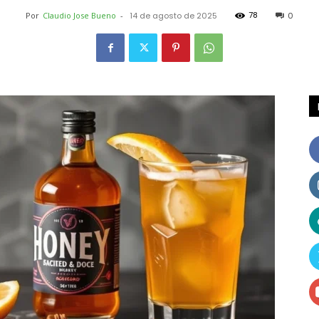
78
Por
Claudio Jose Bueno
-
14 de agosto de 2025
0
Receitas
e
Dicas