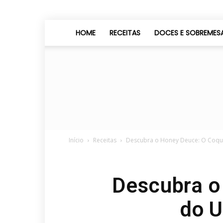
HOME
RECEITAS
DOCES E SOBREMES
Início
Receitas
Descubra o Honey Deuce: O Coquet
Descubra o
do U