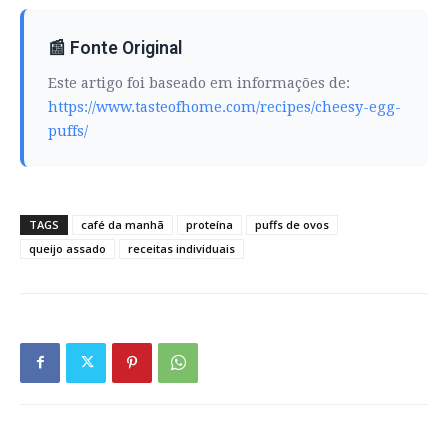
📰 Fonte Original
Este artigo foi baseado em informações de:
https://www.tasteofhome.com/recipes/cheesy-egg-
puffs/
TAGS
café da manhã
proteína
puffs de ovos
queijo assado
receitas individuais