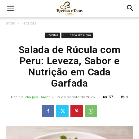
Início
Receitas
Receitas
Culinária Brasileira
Salada de Rúcula com
Peru: Leveza, Sabor e
Nutrição em Cada
Garfada
67
Por
Claudio Jose Bueno
-
16 de agosto de 2025
3