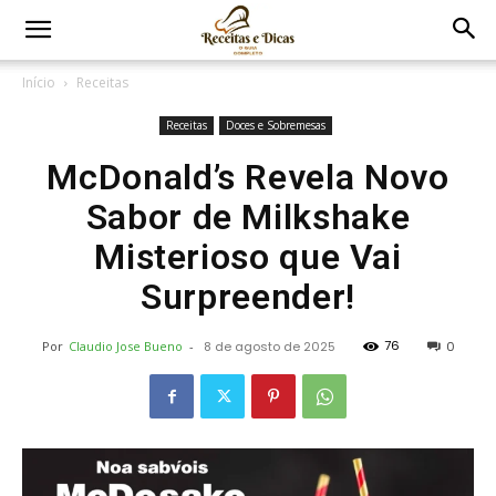
Início
Receitas
Receitas
Doces e Sobremesas
McDonald’s Revela Novo
Sabor de Milkshake
Misterioso que Vai
Surpreender!
76
Por
Claudio Jose Bueno
-
8 de agosto de 2025
0